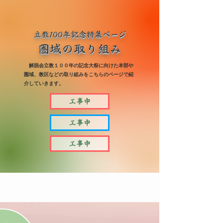
立教100年記念特集ページ
​圏域の取り組み
解脱会立教１００年の記念大祭に向けた本部や
圏域、教区などの取り組みをこちらのページで紹
介していきます。
工事中
工事中
工事中