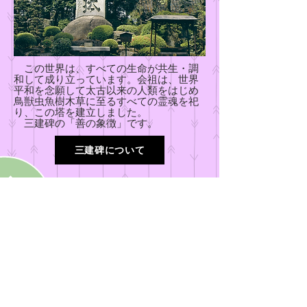
この世界は、すべての生命が共生・調
和して成り立っています。会祖は、世界
平和を念願して太古以来の人類をはじめ
鳥獣虫魚樹木草に至るすべての霊魂を祀
り、この塔を建立しました。
​ 三建碑の「善の象徴」です。
三建碑について
説明を再生
御霊地エリア1へ戻る
当サイトについて
プライバシーポリシー