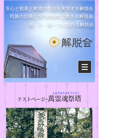
安心と歓喜と希望の生活を実現する解脱会
民族の伝統と現代的知性に生きる解脱会
親・子・孫一つになれる解脱会
よろずみたままつりとう
-萬霊魂祭塔
テストページ