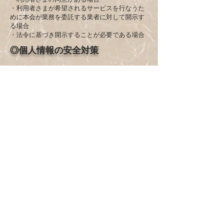
・利用者さまが希望されるサービスを行なうた
めに本会が業務を委託する業者に対して開示す
る場合
・法令に基づき開示することが必要である場合
◎個人情報の安全対策
本会は、個人情報の正確性及び安全性確保のた
めに、セキュリティに万全の対策を講じていま
す。
◎法令、規範の遵守と見直し
本会は、保有する個人情報に関して適用される
日本の法令、その他規範を遵守するとともに、
本ポリシーの内容を適宜見直し、その改善に努
めます。
◎ご本人の照会
利用者さまがご本人の個人情報の照会・修正・
削除などをご希望される場合には、ご本人であ
ることを確認の上、対応させていただきます。
当サイトについて
プライバシーポリシー