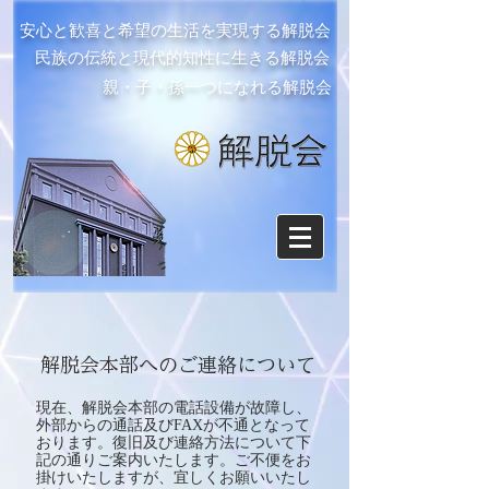
安心と歓喜と希望の生活を実現する解脱会
民族の伝統と現代的知性に生きる解脱会
親・子・孫一つになれる解脱会
解脱会本部へのご連絡について
​現在、解脱会本部の電話設備が故障し、
外部からの通話及びFAXが不通となって
おります。復旧及び連絡方法について下
記の通りご案内いたします。ご不便をお
掛けいたしますが、宜しくお願いいたし