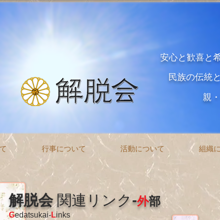
安心と歓喜と
民族の伝統
親
て
行事について
活動について
組織
解脱会
関連リンク
-
外
部
G
edatsukai-
L
inks