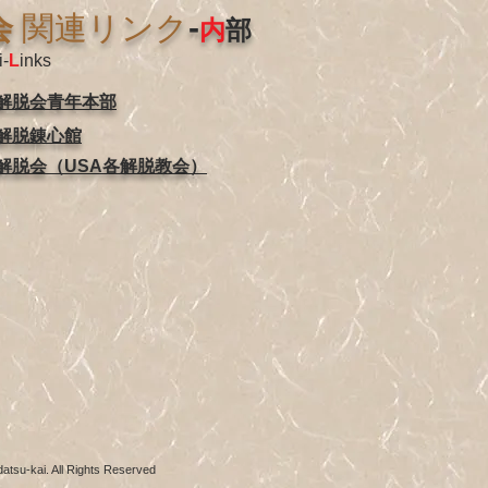
会
関連リンク
-
内
部
i-
L
inks
解脱会青年本部
解脱錬心館
解脱会（USA各解脱教会）
atsu-kai. All Rights Reserved