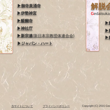
解脱
▶御寺泉涌寺
▶伊勢神宮
G
edatsuka
▶醍醐寺
▶
▶神社庁
▶
▶新宗連
(
新日本宗教団体連合会)
▶
▶ジャパン・ハート
Copyright (C) 2015 Ged
当サイトについて
プライバシーポリシー