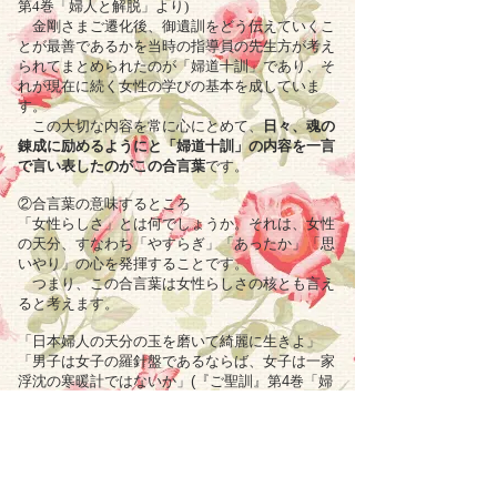
第4巻「婦人と解脱」より)
金剛さまご遷化後、御遺訓をどう伝えていくこ
とが最善であるかを当時の指導員の先生方が考え
られてまとめられたのが「婦道十訓」であり、そ
れが現在に続く女性の学びの基本を成していま
す。
この大切な内容を常に心にとめて、
日々、魂の
錬成に励めるようにと「婦道十訓」の内容を一言
で言い表したのがこの合言葉
です。
②合言葉の意味するところ
「女性らしさ」とは何でしょうか。それは、女性
の天分、すなわち「やすらぎ」「あったか」「思
いやり」の心を発揮することです。
つまり、この合言葉は女性らしさの核とも言え
ると考えます。
「日本婦人の天分の玉を磨いて綺麗に生きよ」
「男子は女子の羅針盤であるならば、女子は一家
浮沈の寒暖計ではないか」(『ご聖訓』第4巻「婦
人と解脱」より)
女性が「天分の玉」を磨き、「寒暖計」として
の役目を果たそうとするならば、周囲(家庭や職
場、地域社会など)は、「やすらぎ」に満ちた、