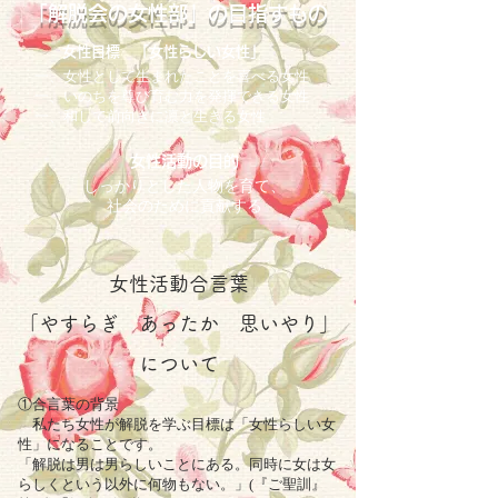
「解脱会の女性部」の目指すもの
女性目標 「女性らしい女性」
一、女性として生まれたことを喜べる女性
一、いのちを尊び育む力を発揮できる女性
一、和して前向きに凛と生きる女性
女性活動の目的
しっかりとした人物を育て、
社会のために貢献する
女性活動合言葉
「やすらぎ あったか 思いやり」
について
①合言葉の背景
私たち女性が解脱を学ぶ目標は「女性らしい女
性」になることです。
「解脱は男は男らしいことにある。同時に女は女
らしくという以外に何物もない。」(『ご聖訓』