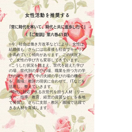
女性活動を推奨する
「常に時代を率いて、時代と共に進歩し行く」
（『ご聖訓』第六巻41頁）
○今、社会は働き方改革などにより、女性は
結婚後も、さらには出産後も社会でキャリア
を高めていく傾向があります。この状況下
で、女性の学び方も変容してきています。
○こうした状況を踏まえ、世代を超えた学び
の場、世代別の学びの場、職業を持つ方の学
びの場、子育て中の夫婦の学びの場の機会
を、圏域、教区の現状に合わせて、ITなどを
活用し、整えていきます。
○時代に対応できる次世代を担う人材（リー
ダー、指導、教育、経営の資質など）を各地
で発掘し、さらに支部・教区・圏域で活躍で
きる人材を育成します。