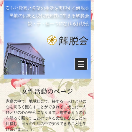
安心と歓喜と希望の生活を実現する解脱会
民族の伝統と現代的知性に生きる解脱会
親・子・孫一つになれる解脱会
女性活動のページ
家庭の中で、地域社会で、接する一人ひとりの
心を明るく照らすことができれば、接した一人
ひとりの心が平和になります。接する人々の心
を明るく照らすことのできる女性となることを
目指し、日々の生活の中で実践できることを学
び合いましょう。