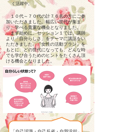
く活躍中。
１０代～７０代の計７６名の方にご参
加いただきました。幅広い世代が集ま
り、学べる貴重な機会となりました。
まず始めに、セッション１では、講師
より「自分らしさ」をテーマに講話をい
ただきました。『女性の活動プラン』を
もとに、どの世代になっても、どんな時
でも学び合うためのヒントをたくさん頂
ける機会となりました。
「自己認識・自己反省・自我没却」