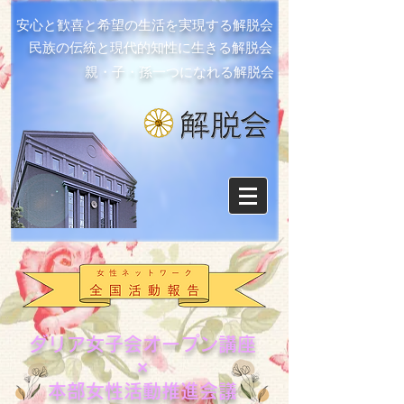
安心と歓喜と希望の生活を実現する解脱会
民族の伝統と現代的知性に生きる解脱会
親・子・孫一つになれる解脱会
ダリア女子会オープン講座
×
本部女性活動推進会議