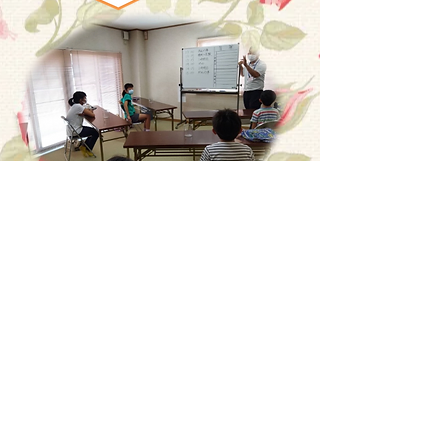
各グループには、
ファシリテーター
（進行役）として、
本部女性活動推進
会議のメンバー
が参加しました。『女
性の活動プラン』について、
直接話を
聞くことができ、正しく理解できた
こ
とを喜ぶ参加者も沢山いらっしゃいま
した。
各世代が、自分がいま置かれている
環境やそこでの悩みなど、じっくりと
話せる貴重な機会となりました。