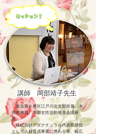
講師 岡部靖子先生
東京第６教区江戸川北支部所属。本
部教務員、本部女性活動推進会議座
長。
株式会社アズナチュラル代表取締役
として人材育成事業に携わる等、幅広