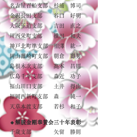
名古屋百船支部 杉浦 博司
金沢長田支部 谷口 好明
大阪玉造支部 吉田 直之
川西栄町支部 横田 和夫
神戸北町準支部 相澤 紘一
岡山灘崎町支部 朝倉 壽男
島根木次支部 髙本 昌則
広島千年支部 森近 功子
福山川口支部 土井 得由
福岡西新町支部 森 純一
天草本渡支部 若杉 和子
🔸解脱金剛奉賛会三十年表彰
千歳支部 矢留 勝則