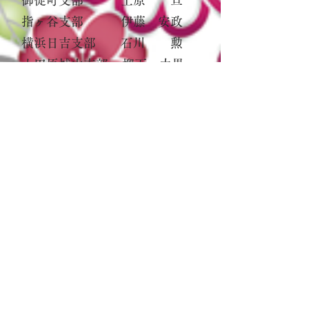
御徒町支部 上原 亘
指ヶ谷支部 伊藤 安政
横浜日吉支部 石川 勲
小田原城山支部 柳下 力男
神奈川平塚支部 鈴木 易策
静岡焼津支部 藁科 みね
桑名江場支部 船曳大士郎
名古屋大幸支部 鈴木 昌宏
滋賀守山支部 奥野 登
滋賀草津支部 松本やす江
和歌山御膳松支部 栗谷 旭
明石沢野支部 藤井 良幸
兵庫滝野支部 西田 正明
兵庫西山崎支部 伊藤 良子
福山城蔵支部 馬屋原 治