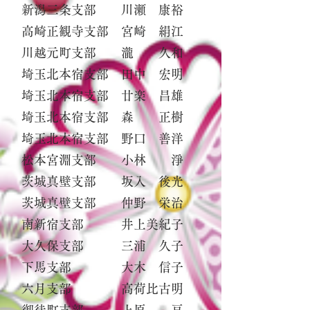
新潟三条支部 川瀬 康裕
高崎正観寺支部 宮崎 絹江
川越元町支部 瀧 久和
埼玉北本宿支部 田中 宏明
埼玉北本宿支部 廿楽 昌雄
埼玉北本宿支部 森 正樹
埼玉北本宿支部 野口 善洋
松本宮淵支部 小林 淨
茨城真壁支部 坂入 後光
茨城真壁支部 仲野 栄治
南新宿支部 井上美紀子
大久保支部 三浦 久子
下馬支部 大木 信子
六月支部 高荷比古明