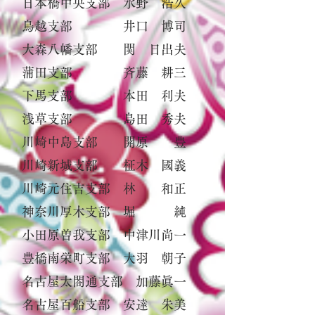
日本橋中央支部 水野 浩久
鳥越支部 井口 博司
大森八幡支部 関 日出夫
蒲田支部 斉藤 耕三
下馬支部 本田 利夫
浅草支部 島田 秀夫
川崎中島支部 開原 豊
川崎新城支部 柾木 國義
川崎元住吉支部 林 和正
神奈川厚木支部 堀 純
小田原曽我支部 中津川尚一
豊橋南栄町支部 大羽 朝子
名古屋太閤通支部 加藤眞一
名古屋百船支部 安達 朱美