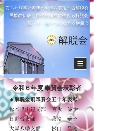
安心と歓喜と希望の生活を実現する解脱会
民族の伝統と現代的知性に生きる解脱会
親・子・孫一つになれる解脱会
令和６年度 奉賛会表彰者
🔸解脱金剛奉賛会五十年表彰
松本里山辺支部 宮坂 憲治
日野台支部 花輪 華子
大森八幡支部 杉山 昌光