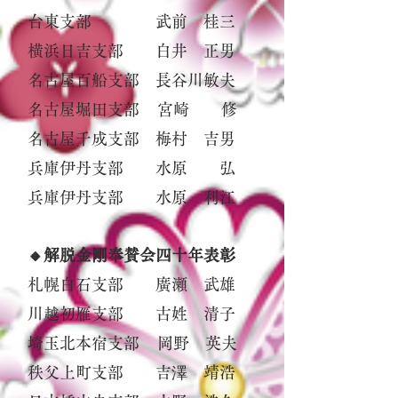
台東支部 武前 桂三
横浜日吉支部 白井 正男
名古屋百船支部 長谷川敏夫
名古屋堀田支部 宮崎 修
名古屋千成支部 梅村 吉男
兵庫伊丹支部 水原 弘
兵庫伊丹支部 水原 利江
🔸解脱金剛奉賛会四十年表彰
札幌白石支部 廣瀬 武雄
川越初雁支部 古姓 清子
埼玉北本宿支部 岡野 英夫
秩父上町支部 吉澤 靖浩