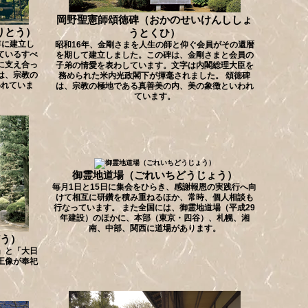
岡野聖憲師頌徳碑（おかのせいけんししょ
りとう）
うとくひ）
年に建立し
昭和16年、金剛さまを人生の師と仰ぐ会員がその還暦
ているすべ
を期して建立しました。この碑は、金剛さまと会員の
に支え合っ
子弟の情愛を表わしています。文字は内閣総理大臣を
は、宗教の
務められた米内光政閣下が揮毫されました。 頌徳碑
われていま
は、宗教の極地である真善美の内、美の象徴といわれ
ています。
御霊地道場（ごれいちどうじょう）
毎月1日と15日に集会をひらき、感謝報恩の実践行へ向
けて相互に研鑽を積み重ねるほか、常時、個人相談も
行なっています。 また全国には、御霊地道場（平成29
年建設）のほかに、本部（東京・四谷）、札幌、湘
南、中部、関西に道場があります。
う）
」と「大日
王像が奉祀