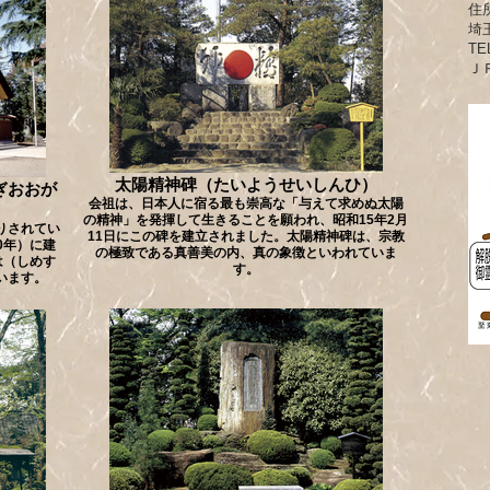
住所
埼
TE
Ｊ
太陽精神碑（たいようせいしんひ）
ぎおおが
会祖は、日本人に宿る最も崇高な「与えて求めぬ太陽
の精神」を発揮して生きることを願われ、昭和15年2月
りされてい
11日にこの碑を建立されました。太陽精神碑は、宗教
0年）に建
の極致である真善美の内、真の象徴といわれていま
は（しめす
す。
います。