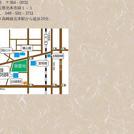
 〒364－0032
玉県北本市緑１－１
L 048－591－3711
Ｒ高崎線北本駅から徒歩10分。