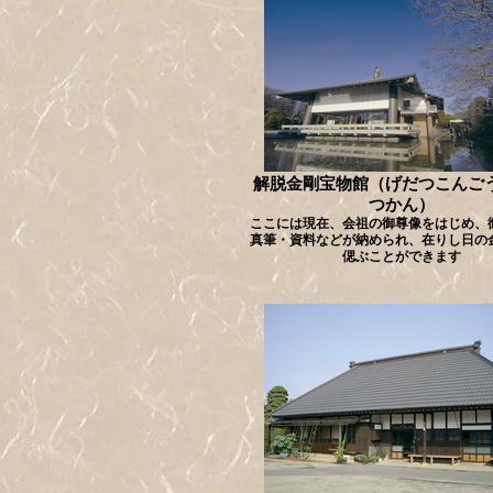
解脱金剛宝物館（げだつこんご
つかん）
ここには現在、会祖の御尊像をはじめ、
真筆・資料などが納められ、在りし日の
偲ぶことができます