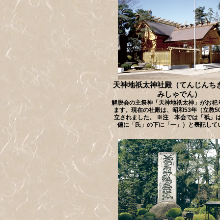
天神地祇太神社殿（てんじんち
みしゃでん）
解脱会の主祭神「天神地祇太神」がお祀
ます。現在の社殿は、昭和53年（立教5
立されました。 ※注 本会では「祇」
偏に「氏」の下に「一」）と表記して