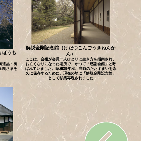
解脱金剛記念館（げだつこんごうきねんか
うほうも
ん）
ここは、会祖が会員一人ひとりに生き方を指南され、
御遺品・御
お亡くなりになった場所で、かつて「感謝会館」と呼
金剛さまを
ばれていました。昭和39年秋、当時のたたずまいを永
久に保存するために、現在の地に「解脱金剛記念館」
として移築再現されました