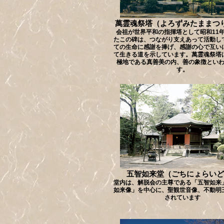
萬霊魂祭塔（よろずみたままつ
会祖が世界平和の指揮塔として昭和11
たこの碑は、つながり支えあって活動し
ての生命に感謝を捧げ、感謝の心で互い
て生きる道を示しています。萬霊魂祭塔
極地である真善美の内、善の象徴とい
す。
五智如来堂（ごちにょらいど
堂内は、解脱会の主尊である「五智如来
如来像」を中心に、聖観世音像、不動明
されています