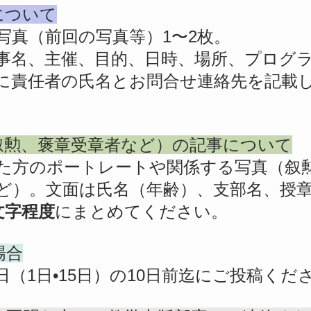
について
真（前回の写真等）1〜2枚。
名、主催、目的、日時、場所、プログ
に責任者の氏名とお問合せ連絡先を記載
叙勲、褒章受章者など）の記事について
れた方のポートレートや関係する写真（叙
ど）。文面は氏名（年齢）、支部名、授
0文字程度
にまとめてください。
場合
（1日•15日）の10日前迄にご投稿くだ