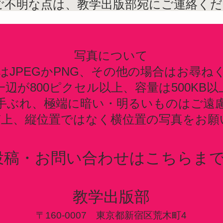
、ご不明な点は、教学出版部宛にご連絡く
写真について
はJPEGかPNG、その他の場合はお尋ね
辺が800ピクセル以上、容量は500KB
手ぶれ、極端に暗い・明るいものはご遠
質上、縦位置ではなく横位置の写真をお願
投稿・お問い合わせはこちらまで
教学出版部
〒160-0007 東京都新宿区荒木町4