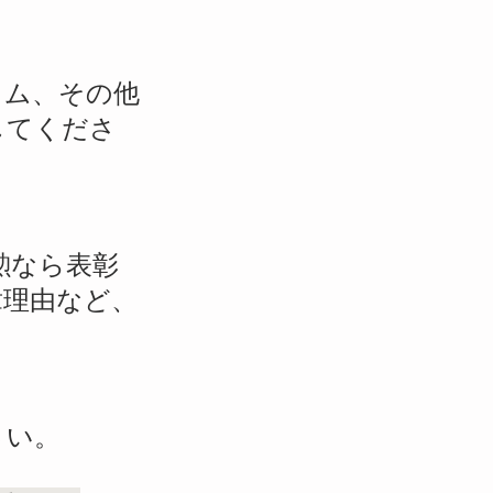
ラム、その他
してくださ
勲なら表彰
章理由など、
さい。