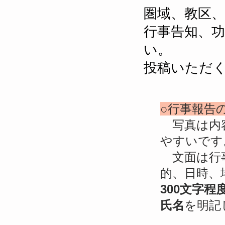
圏域、教区
行事告知、
い。
投稿いただ
​○行事報
写真は内
やすいです
文面は行事
的、日時、
300文字程
氏名
を明記