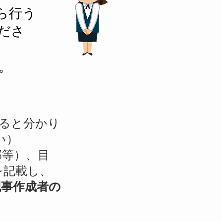
ら行う
ださ
。
ると分かり
い）
等）、目
を記載し、
記事作成者の