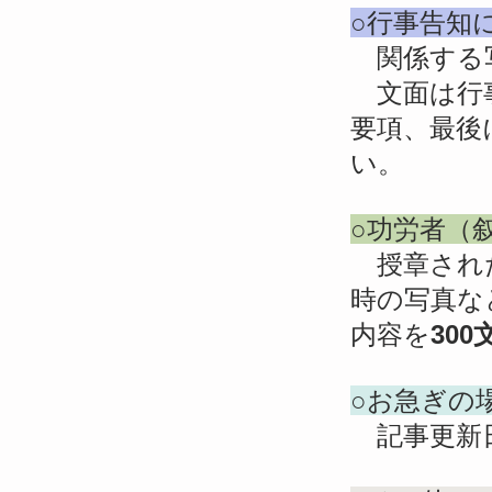
○行事告知
関係する写
文面は行事
要項、最後
い。
○功労者（
​ 授章さ
時の写真な
内容を
30
○お急ぎの
記事更新日