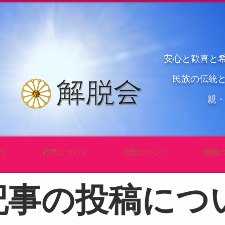
安心と歓喜と
民族の伝統
親
て
行事について
活動について
組織
記事の投稿につ