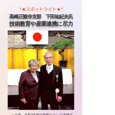
*★スポットライト★*
高崎正観寺支部 下田祐紀夫氏
技術教育や産業連携に尽力
この度、令和7年秋の叙勲において高崎正