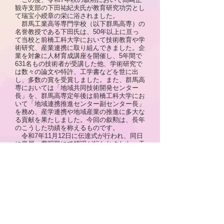
観寺支部の下田祐紀夫氏が教育研究功労とし
て瑞宝小綬章の栄に浴されました。
群馬工業高等専門学校（以下群馬高専）の
名誉教授である下田氏は、50年以上に亘っ
て当校と前橋工科大学において技術教育や学
術研究、産業連携に取り組んできました。企
業を対象に人材育成講座を開催し、5年間で
631名もの技術者が受講した他、学術研究で
は数々の論文や特許、工学書などを世に出
し、多数の賞を受賞しました。また、群馬高
専においては「地域共同技術開発センター
長」を、群馬高専定年後は前橋工科大学にお
いて「地域連携推進センター副センター長」
を務め、産学連携や地域産業の推進に多大な
る貢献を果たしました。今回の叙勲は、長年
のこうした功績を称えるものです。
令和7年11月12日に伝達式が行われ、同日
に皇居・豊明殿にて拝謁が行われました。天
皇陛下より「国、社会、人々のために」との
お言葉を賜り、その研ぎ澄まされたお心に自
然と頭が下がると共に、改めてみ教えの尊さ
を実感したと、今回の叙勲に際して喜びを語
る下田氏。今後の抱負を尋ねると、「金剛さ
まは『解脱は恩を中心に説く』と諭されまし
た。み教えの二本柱は“感謝”と“報恩”である
ことから、これからはどういうことができれ
ば『報恩ができた』と言えるだろうか、とい
うことを考えながら学びを深めてまいりま