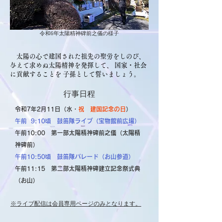
​令和6年太陽精神碑前之儀の様子
太陽の心で建国された祖先の聖労をしのび、
与えて求めぬ太陽精神を発揮して、 国家・社会
に貢献することを 子孫として誓いましょう。
行事日程
令和7年2月11日（水・
祝
建国記念の日
）
午前 9:10頃 鼓笛隊ライブ（宝物館前広場）
午前10:00 第一部太陽精神碑前之儀（太陽精
神碑前）
午前10:50頃 鼓笛隊パレード（お山参道）
午前11:15 第二部太陽精神碑建立記念祭式典
（お山）
​※ライブ配信は会員専用ページのみとなります。