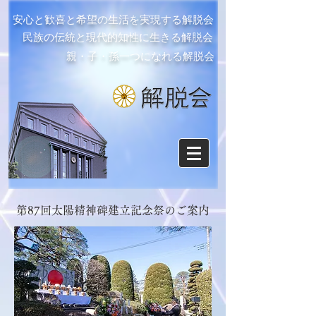
安心と歓喜と希望の生活を実現する解脱会
民族の伝統と現代的知性に生きる解脱会
親・子・孫一つになれる解脱会
第87回太陽精神碑建立記念祭のご案内